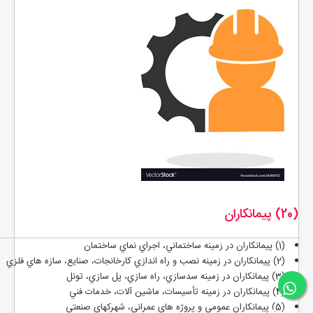
(20) پيمانکاران
(1) پيمانکاران در زمينه ساختماني، اجراي نماي ساختمان
(2) پيمانكاران در زمينه نصب و راه اندازي كارخانجات، صنايع، سازه هاي فلزي
(3) پيمانكاران در زمينه سدسازي، راه سازي، پل سازي، تونل
(4) پيمانكاران در زمينه تأسيسات، ماشين آلات، خدمات فني
(5) پيمانكاران عمومي و پروژه هاي عمراني، شهركهاي صنعتي