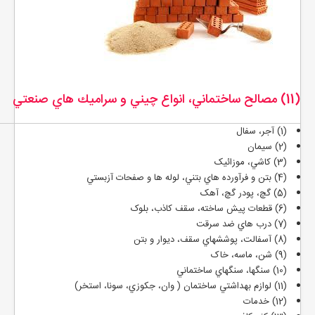
(11) مصالح ساختماني، انواع چيني و سراميك هاي صنعتي
(1) آجر، سفال
(2) سيمان
(3) کاشي، موزائيک
(4) بتن و فرآورده هاي بتني، لوله ها و صفحات آزبستي
(5) گچ، پودر گچ، آهک
(6) قطعات پيش ساخته، سقف کاذب، بلوک
(7) درب هاي ضد سرقت
(8) آسفالت، پوششهاي سقف، ديوار و بتن
(9) شن، ماسه، خاک
(10) سنگها، سنگهاي ساختماني
(11) لوازم بهداشتي ساختمان ( وان، جكوزي، سونا، استخر)
(12) خدمات