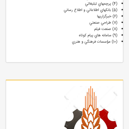
(4) پرچمهاي تبليغاتي
(5) بانكهاي اطلاعاتي و اطلاع رساني
(6) خبرگزاريها
(7) طراحي صنعتي
(8) صنعت فيلم
(9) سامانه هاي پيام كوتاه
(10) مؤسسات فرهنگي و هنري