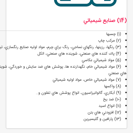
(14) صنايع شيميائي
(1) چسبها
(2) مركب چاپ
(3) رنگها، رزينها، رنگهاي نساجي، رنگ براي چرم، مواد اوليه صنايع رنگسازي، تينر
(4) پاك كننده هاي صنعتي، شوينده هاي صنعتي، الكل
(5) مواد شيميائي عکاسي
(6) مواد شيميائي خام، نگهدارنده ها، پوشش هاي ضد سايش و خوردگي، شوين
هاي صنعتي
(7) مواد شيميائي خاص، مواد اوليه شيميائي
(8) واکسها
(9) آبکاري، گالوانيزاسيون، انواع پوشش هاي تفلون و..
(10) ضد يخ
(11) انواع اسيد
(12) افزودني هاي بتن
(13) پارافين و گليسيرين