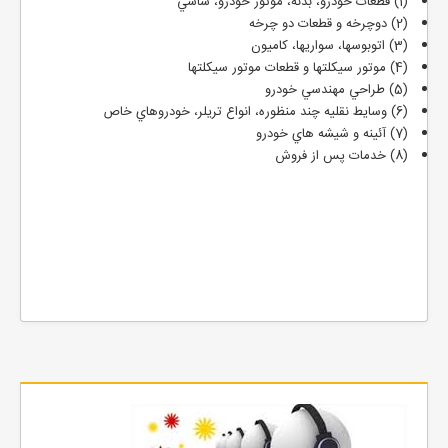
(1) قطعات خودرو، بدنه، موتور خودرو، شاسي
(2) دوچرخه و قطعات دو چرخه
(3) اتوبوسها، سواريها، كاميون
(4) موتور سيکلتها و قطعات موتور سيکلتها
(5) طراحي مهندسي خودرو
(6) وسايط نقليه چند منظوره، انواع تريلر، خودروهاي خاص
(7) آئينه و شيشه هاي خودرو
(8) خدمات پس از فروش