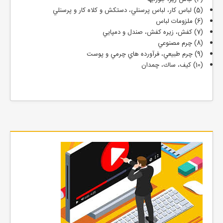
(5) لباس کار، لباس پرسنلي، دستکش و کلاه کار و پرسنلي
(6) ملزومات لباس
(7) كفش، زيره كفش، صندل و دمپايي
(8) چرم مصنوعي
(9) چرم طبيعي، فرآورده هاي چرمي و پوست
(10) كيف، ساك، چمدان