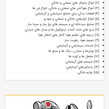
(2) انواع يخچال هاي صنعتي و خانگي
(3) انواع هواكش هاي صنعتي و خانگي، انواع فن ها
(4) قطعات يدكي براي صنايع سرمايشي و گرمايشي
(5) انواع كولرهاي خانگي و صنعتي و خودرو
(6) صنايع سردخانه اي و سيستم هاي يخ ساز و سرما ساز
(7) برج هاي خنك كننده، ترموكوبل ها و مبدل هاي حرارتي
(8) دريچه هاي تنظيم هوا، كانال هاي انتقال هوا
(9) تصفيه هوا، رطوبت ساز
(10) خدمات سرمايشي و گرمايشي
(11) بويلرها و مخازن، ديگ ها و منبع ها
(12) مشعل ها و كوره ها
(13) سيستم هاي گرمايشي
(14) رادياتورهاي گرمايشي
(15) لوازم خانگي