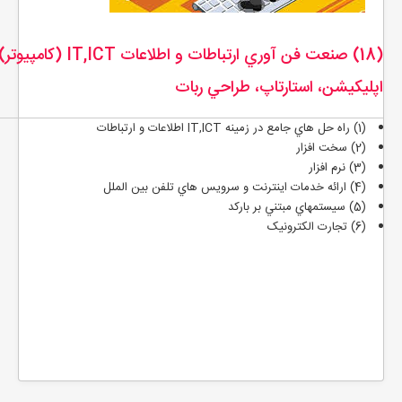
(18) صنعت فن آوري ارتباطات و اطلاعات IT,ICT (كامپيو
اپليکيشن، استارتاپ، طراحي ربات
(1) راه حل هاي جامع در زمينه IT,ICT اطلاعات و ارتباطات
(2) سخت افزار
(3) نرم افزار
(4) ارائه خدمات اينترنت و سرويس هاي تلفن بين الملل
(5) سيستمهاي مبتني بر باركد
(6) تجارت الکترونيک