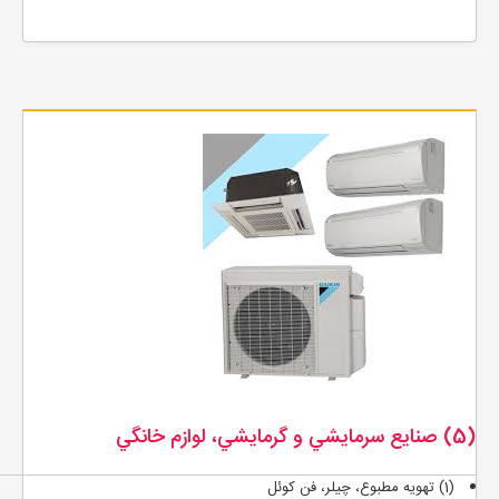
(5) صنايع سرمايشي و گرمايشي، لوازم خانگي
(1) تهويه مطبوع، چيلر، فن كوئل