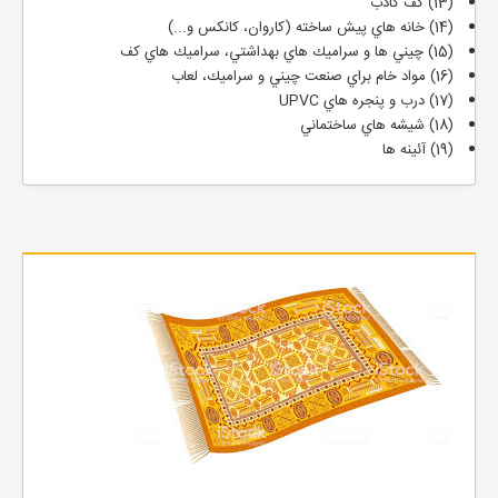
(13) كف كاذب
(14) خانه هاي پيش ساخته (كاروان، كانكس و...)
(15) چيني ها و سراميك هاي بهداشتي، سراميك هاي كف
(16) مواد خام براي صنعت چيني و سراميك، لعاب
(17) درب و پنجره هاي UPVC
(18) شيشه هاي ساختماني
(19) آئينه ها