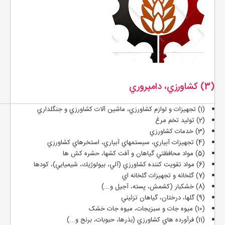
(3) كشاورزي، دامپروري
(1) تجهيزات و لوازم کشاورزي، ماشين آلات کشاورزي و جنگلداري
(2) توليد تخم مرغ
(3) خدمات کشاورزي
(4) تجهيزات آبياري، سيستمهاي آبياري، استخرهاي كشاورزي
(5) مواد محافظتي گياهان و آفت کشها، حشره كش ها
(6) مواد تقويت کننده كشاورزي (آلي، بيولوژيك، شيميايي)، كودها
(7) گلخانه و تجهيزات گلخانه اي
(8) خشكبار (كشمش، پسته، آجيل و...)
(9) گلها، درختان، گياهان تزئيني
(10) ميوه جات و سبزيجات، ميوه جات خشک
(11) فرآورده هاي كشاورزي (بذرها، حبوبات، برنج و...)