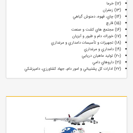
(12) خرما
(13) زعفران
(14) چاي، قهوه، دمنوش گياهي
(15) قارچ
(16) مجتمع هاي كشت و صنعت
(17) خوراك دام و طيور و آبزيان
(18) تجهيزات و تأسيسات دامداري و مرغداري
(19) دامداري و مرغداري
(20) توليد ماهيان دريايي
(21) داروهاي دامي
(22) ادارات كل پشتيباني و امور دام، جهاد كشاورزي، دامپزشكي