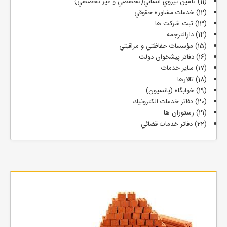
(11) تأمين نيروي انساني(تخصصي و غير تخصصي)
(12) خدمات مشاوره حقوقي
(13) ثبت شركت ها
(14) دارالترجمه
(15) مؤسسات حفاظتي و مراقبتي
(16) دفاتر پيشخوان دولت
(17) ساير خدمات
(18) تالارها
(19) خوابگاه (پانسيون)
(20) دفاتر خدمات الكترونيك
(21) رستوران ها
(22) دفاتر خدمات قضائي