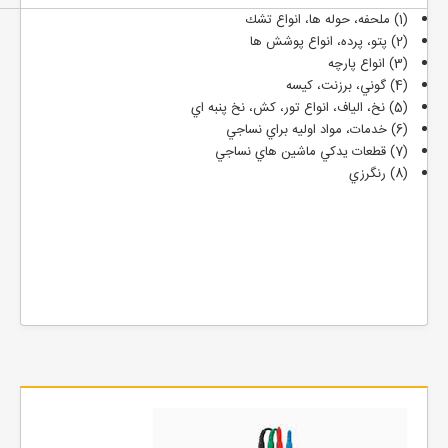
(1) ملحفه، حوله ها، انواع تشك
(2) پتو، پرده، انواع پوشش ها
(3) انواع پارچه
(4) گوني، برزنت، كيسه
(5) نخ، الياف، انواع تور، كش، نخ پنبه اي
(6) خدمات، مواد اوليه براي نساجي
(7) قطعات يدكي ماشين هاي نساجي
(8) رنگرزي