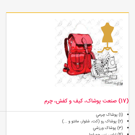
(17) صنعت پوشاک، كيف و كفش، چرم
(1) پوشاک چرمي
(2) پوشاک رو (کت، شلوار، مانتو و ...)
(3) پوشاک ورزشي
(4) لباس زير، جورابها