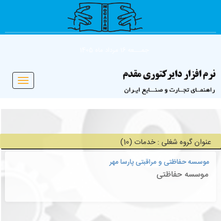
جمـــعه 16 مرداد ماه 1405
Toggle
vigation
عنوان گروه شغلی : خدمات (10)
موسسه حفاظتی و مراقبتی پارسا مهر
موسسه حفاظتی