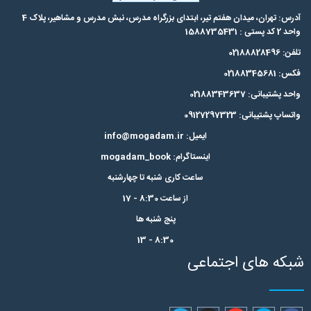
آدرس: تهران، میدان هفتم تیر، ابتدای بزرگراه مدرس،‌ نبش مدرس و مشاهیر، پلاک 4
واحد 2 کد پستی : 1588735431
تلفن: 02188828496
فکس: 02188345681
واحد پشتیبانی: 02188343637
واتساپ پشتیبانی: 09127297323
ایمیل: info@mogadam.ir
اینستاگرام: mogadam_book
ساعت کاری شنبه تا چهارشنبه
از ساعت 8:30 - 17
پنج شنبه ها
8:30 - 13
شبکه های اجتماعی