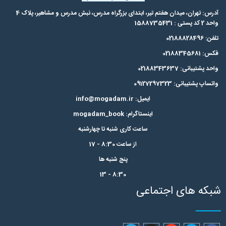
آدرس: تهران، میدان هفتم تیر، ابتدای بزرگراه مدرس،‌ نبش مدرس و مشاهیر، پلاک 4
واحد 2 کد پستی : 1588735431
تلفن: 02188828496
فکس: 02188345681
واحد پشتیبانی: 02188343637
واتساپ پشتیبانی: 09127297323
ایمیل: info@mogadam.ir
اینستاگرام: mogadam_book
ساعت کاری شنبه تا چهارشنبه
از ساعت 8:30 - 17
پنج شنبه ها
8:30 - 13
شبکه های اجتماعی