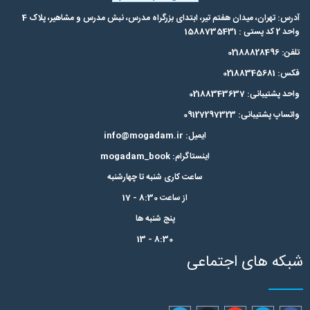
آدرس: تهران، میدان هفتم تیر، ابتدای بزرگراه مدرس،‌ نبش مدرس و مشاهیر، پلاک 4
واحد 2 کد پستی : 1588735431
تلفن: 02188828496
فکس: 02188345681
واحد پشتیبانی: 02188343637
واتساپ پشتیبانی: 09127297323
ایمیل: info@mogadam.ir
اینستاگرام: mogadam_book
ساعت کاری شنبه تا چهارشنبه
از ساعت 8:30 - 17
پنج شنبه ها
8:30 - 13
شبکه های اجتماعی