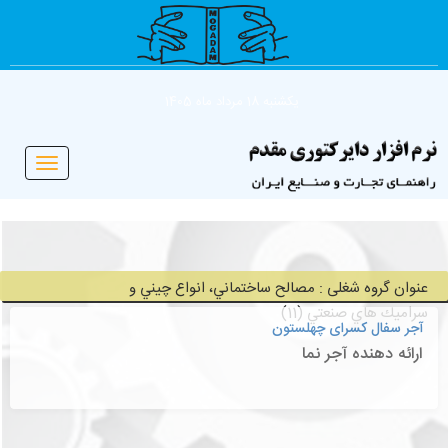
یکشنبه 18 مرداد ماه 1405
Toggle
vigation
عنوان گروه شغلی : مصالح ساختماني، انواع چيني و
سراميك هاي صنعتي (11)
آجر سفال کسرای چهلستون
ارائه دهنده آجر نما